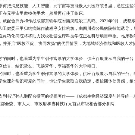
奈何把消息技能、人工智能、元宇宙等技能嵌入到医疗装备里，通过这些
正在元宇宙里做模仿手术，然后再行使于临床。
就配合兴办和作战成都东软学院附庸病院竣工共鸣。2021年9月，成都
和卫健委三甲归纳病院作战程序安排构筑，由四川省公民病院技能诱导，
性灵巧化病院将将助力我校壮健医疗科技学院正在科研项目申报、临床教
，并开启“医教互促、协同发扬”的优异情景，为地域经济作战和医教人才
才的同时，也着重为学生创作富厚的大学体验，供应百般显示自我的平台
夺信誉、结识挚友、飞扬芳华，享福英华的大学糊口。
的同时，也着重为学生创作富厚的大学体验，供应百般显示自我的平台。
学生课外常识程度的同时，也让学生获取自我确定，提拔团体信誉感，相
支副书记孙志鹏配合撰写的提倡著作——《成都生物经济深度与跨界统一
供成都会委、市人大、市政府和省科技厅元首及市级相合部分参阅