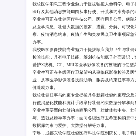
我校医学消息工程专业勉力于提拔独揽人命科学、电子
医疗及其他消息技能周围从事行使、开荒和约束办事的
卒业生可正在壮健医疗科技公司、医疗用具公司、病院
及医学消息、壮健大数据的搜罗、措置、分解、可视化
察、疫情消息约束、疫情产生和突发民众卫生事项应急
办事。
我校医学影像技能专业勉力于提拔顺应我邦卫生与壮健
检验技能，具有电子技能、筹划机技能底子外面常识，
爱护X线机、CT、MRI等医学影像装备的技能的行使型
卒业生可正在各级医疗卫希望构从事临床影像检验及医
业，从事医学影像装备技能助助、贩卖及约束任事等方
健造就办事。
我校壮健任事与约束专业提拔具备新颖壮健约束理念及
行使消息化技能和统计手段举行壮健约束数据分解和商
卒业生重要面向壮健约束商酌公司、壮健体检中央、壮
与、造就及诱导等办事；面向各级医疗卫希望构消息中
数据库约束与爱护、大数据分解等办事。
宁琳，成都东软学院壮健医疗科技学院副院长，电子科