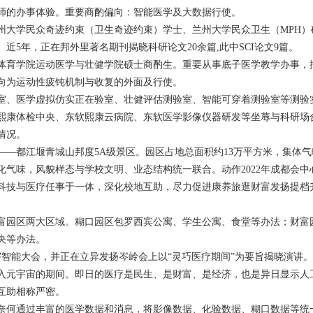
师的办事体验。重要商酌偏向：智能医学及大数据行使。
州大学民众奇迹约束（卫生奇迹约束）学士、兰州大学民众卫生（MPH）
5年，正在邦外里著名期刊揭晓科研论文20余篇,此中SCI论文9篇。
体育学院运动医学与壮健学院硕士商酌生。重要从事底子医学教学办事，
向为运动性疲钝机制与收复的外面及行使。
室、医学虚拟仿实正在验室、壮健评估测验室、智能可穿着测验室等测验
熙康体检中央、东软熙康云病院、东软医学影像仪器研发等坐蓐与科研场
情况。
—都江堰青城山邦度5A级景区。园区占地总面积约13万平方米，集体气
气味，风貌样态与学校文明、业态结构统一联合。动作2022年成都会中
科技与医疗任事于一体，深化校地互助，尽力促进康养旅逛财富发扬提档
富园区两大区域。糊口园区包罗西宾公寓、学生公寓、食堂等办法；财富
央等办法。
寰宇智能大会，并正在立异发扬岑岭会上以“灵巧医疗期间”为要旨揭晓演讲
入元宇宙的期间。即日的医疗是民生、是财富、是经济，也是异日显示人
互助相称严密。
奈何通过丰富的医学数据和消息，将影像数据、化验数据、糊口数据等统