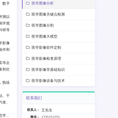
医学图像分析
、数字
医学图像关键点检测
评测以
病学观
医学图像分割
科研等
医学图像大模型
学影像
医学影像软件定制
操作和
医学影像检查原理
卖等企
束和壮
医学影像学基础知识
医学影像设备与技术
，熟练
估、干
联系我们
约束、
联系人：
王先生
息学，
微信：
1735252255