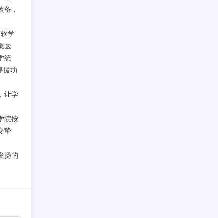
装备，
东软学
集医
学统
提拔功
，让学
学院按
交挚
发扬的