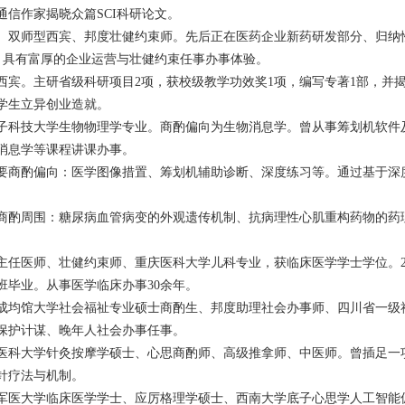
信作家揭晓众篇SCI科研论文。
、双师型西宾、邦度壮健约束师。先后正在医药企业新药研发部分、归纳
，具有富厚的企业运营与壮健约束任事办事体验。
西宾。主研省级科研项目2项，获校级教学功效奖1项，编写专著1部，并
学生立异创业造就。
子科技大学生物物理学专业。商酌偏向为生物消息学。曾从事筹划机软件
消息学等课程讲课办事。
要商酌偏向：医学图像措置、筹划机辅助诊断、深度练习等。通过基于深
商酌周围：糖尿病血管病变的外观遗传机制、抗病理性心肌重构药物的药
。
任医师、壮健约束师、重庆医科大学儿科专业，获临床医学学士学位。20
班毕业。从事医学临床办事30余年。
成均馆大学社会福祉专业硕士商酌生、邦度助理社会办事师、四川省一级
保护计谋、晚年人社会办事任事。
医科大学针灸按摩学硕士、心思商酌师、高级推拿师、中医师。曾插足一
针疗法与机制。
军医大学临床医学学士、应厉格理学硕士、西南大学底子心思学人工智能