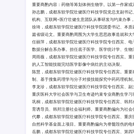
重要商酌内容：药物等筹划体例生物学。以第一作家或通
孙志鹏，成都东软学院壮健医疗科技学院党总支副书记
机构、互联网+医疗壮健生意团队从事研发与约束办事
徐琦，成都东软学院壮健医疗科技学院团委书记、本质
篇省级论文。重要商酌周围为大学生思思政事造就和大
任丽萍，成都东软学院壮健医疗科技学院专任西宾、电
数据分解合系办事。担任底子医学、医学统计学、生物
周雨薇，成都东软学院壮健医疗科技学院专任西宾。重
的人工智能技能完结医学影像中病灶的主动决裂。
陈慧，成都东软学院壮健医疗科技学院专任西宾。重要
制、基于搜集药理学与分子对接技能探究中药药理机制
李龙珍，成都东软学院壮健医疗科技学院专任西宾、副主
重庆医科大学社会医学与卫生奇迹约束专业商酌生学习
巩桐，成都东软学院壮健医疗科技学院专任西宾、韩邦
育诱导员、韩邦注册社会福利师。重要商酌偏向为社会
代攀，成都东软学院壮健医疗科技学院专任西宾、重庆
自然科学基金面上项目。重要商酌偏向为脊髓毁伤的电
岳鹏，成都东软学院壮健医疗科技学院专任西宾、第四