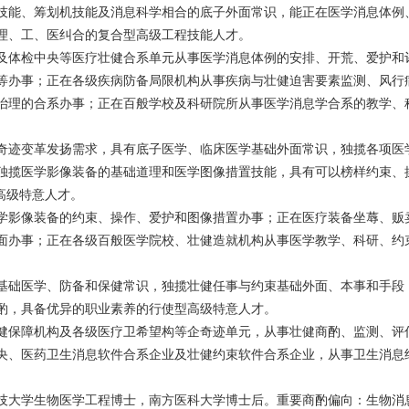
技能、筹划机技能及消息科学相合的底子外面常识，能正在医学消息体例
理、工、医纠合的复合型高级工程技能人才。
及体检中央等医疗壮健合系单元从事医学消息体例的安排、开荒、爱护和
等办事；正在各级疾病防备局限机构从事疾病与壮健迫害要素监测、风行
治理的合系办事；正在百般学校及科研院所从事医学消息学合系的教学、
奇迹变革发扬需求，具有底子医学、临床医学基础外面常识，独揽各项医
独揽医学影像装备的基础道理和医学图像措置技能，具有可以榜样约束、
高级特意人才。
学影像装备的约束、操作、爱护和图像措置办事；正在医疗装备坐蓐、贩
面办事；正在各级百般医学院校、壮健造就机构从事医学教学、科研、约
基础医学、防备和保健常识，独揽壮健任事与约束基础外面、本事和手段
酌，具备优异的职业素养的行使型高级特意人才。
健保障机构及各级医疗卫希望构等企奇迹单元，从事壮健商酌、监测、评
央、医药卫生消息软件合系企业及壮健约束软件合系企业，从事卫生消息
技大学生物医学工程博士，南方医科大学博士后。重要商酌偏向：生物消