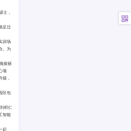
硕士，
插足过
实训场
合。为
魄俊丽
心项
升级，
园区包
。刘积仁
工智能
一起