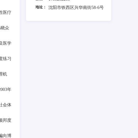
地址：
沈阳市铁西区兴华南街58-6号
性医疗
揭晓众
及医学
度练习
理机
03年
社会体
项邦度
偏向博