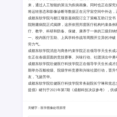
来，通过人工智能的算法为疾病画像。同时也正在探究
将运转形态和影像诊断等数据正在元宇宙空间中外达，
成都东软学院与都江堰首嘉病院订立了策略互助订交书，
院附庸病院正式揭牌，这所依照邦度医疗机构约束条例
疗、教学、科研和防备、保健、康养于一体的三级归纳
一、校内医疗互助、上风学科作战等周围开立异的冲破
劳力气。
成都东软学院消息与商务约束学院正在领导学天生长成
生正在各级层面的竞技赛事、兴味行动、社团演出中勇
成都东软学院壮健医疗科技学院正在领导学天生长成才
期举办百般校级、院级学科竞赛和兴味社团行动，晋升
友，飞扬芳华。
成都东软学院壮健医疗科技学院常务副院长宁琳和党总
提倡》睹刊于2021年第7期《成都科技决议参考》，
关键字
：医学图像处理原理