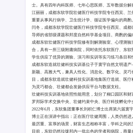
士。具有四年内科医师、七年心思医师、五年数据分解
江丽丽，成都东软学院壮健医疗科技学院专任西宾、兰
重要从事风行病学、卫生统计学、循证医学偏向的商酌。近
闫冬，成都东软学院壮健医疗科技学院专任西宾、成都
导师的省部级课题和邦度自然科学基金项目。商酌的偏
成都东软壮健医疗科技学院修有剖解测验室、心理测验
合，具有一所三级附庸病院，同时依托东软医疗、东软
学生供应了优异的测验、演习和实训等实习练习条目和
成都东软造就壮健科技实训基位子于寰宇自然文明遗产—
新颖、高雅大气，兼具人性化、消息化、数字化、灵巧化
目，成都东软造就壮健科技实训基地集医疗造就、医疗
为灵巧都会、壮健都会发扬供应平台与数据支柱。
壮健科技实训基地依照性能用意，划分了糊口园区和财
罗邦际学术交换中央、壮健约束中央、医疗科技孵化中
2022年6月，东软集团董事长刘积仁博士出席第六届
博士正在演讲中指出：正在医疗壮健周围，人类仍然进
最厉重、富厚的场景，财富生态相称丰富，学科之间的
目前，东软仍然拉拢邦内一批出色的学者和病院，商量