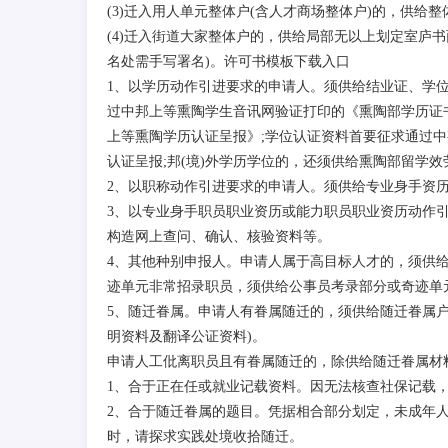
(3)迁入用人单元整体户(含人才商场整体户)的，供给
(4)迁入街道大家整体户的，供给局部无以上划定室庐
名处需手写署名)。许可书模板下载入口
1、以学历动作引进要求的申请人。须供给结业证、学
过中邦上等熏陶学生音讯网验证打印的《熏陶部学历证
上等熏陶学历认证呈报》;学位认证资料首要征求通过
认证呈报;邦(境)外学历学位的，还须供给熏陶部留学效
2、以职称动作引进要求的申请人。须供给专业身手资
3、以专业身手职员职业资历或能力职员职业资历动作
构造网上查问、确认、核验资料等。
4、其他种别申报人。申请人属于高目标人才的，须供
迹单元非常招录职员，须供给公事员考录部分或奇迹单
5、随迁眷属。申请人有眷属随迁的，须供给随迁眷属
明资料及翻译公证资料)。
申请人工仳离职员且有眷属随迁的，除供给随迁眷属材
1、合于正在任或就业记载资料。因无法核查社保记载
2、合于随迁眷属的题目。凭据相合部分划定，未成年
时，请探求实践处境收拾随迁。