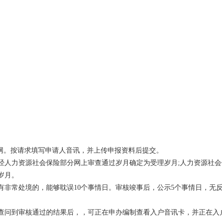
劳网。按请求填写申请人音讯，并上传申报资料后提交。
经人力资源社会保险部分网上审查通过岁月确定为受理岁月;人力资源社会
岁月。
有非常处境的，能够耽误10个事情日。审核竣事后，公示5个事情日，无
查问到审核通过的结果后，，可正在申办编制查看入户音讯卡，并正在入