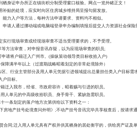
到栖身证申办所正在镇街积分制受理窗口核验。网点一览外睹正文！
用补贴的处境，应实时向区住房城乡维持局呈报勾留发放。
、能力入户等方法，每种方法申请要求、资料均不相似。
。申请人通过挪动端或电脑端登录申办编制填报后提交人力资源社会保险
定实行现场审查或经现场审查不适当受理要求的，不予受理。
享等方法审查，对申报音讯存疑，以为应现场审查的职员;
可申请将户籍迁入广州市。(操纵策动领导类目标收拾入户)
会保障满半年以上（过渡期战略昭着划定的非常处境除外）
由各区、行业主管部分及用人单元凭据引进领域提出总量担任类入户目标需
入户目标。
户籍迁入我市，经省、市政府容许，昭着赐与引进的职员。
等用人单元的中高级收拾职员、身手骨干、紧缺急需职员。
第十一条划定的落户地方次第供给以下资料之一：
名下房地产挂号处境查问外明》;不动产挂号音讯完毕共享核查后，按请求
租赁合同;迁入用人单元具有产权并供其栖身的居处衡宇的，供给房产证及