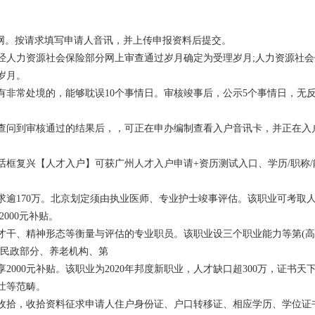
劳网。按请求填写申请人音讯，并上传申报资料后提交。
经人力资源社会保险部分网上审查通过岁月确定为受理岁月;人力资源社会
岁月。
有非常处境的，能够耽误10个事情日。审核竣事后，公示5个事情日，无
查问到审核通过的结果后，，可正在申办编制查看入户音讯卡，并正在入
框复兴【人才入户】可获广州人才入户申请+资历测试入口、学历/职称/
需求逾170万。北京划定须由执业医师、专业护士竣事评估。该职业可考取
000元补贴。
才干、精神形态等衡量与评估的专业职员。该职业设三个职业能力等第(
求民政部分、养老机构、第
2000元补贴。该职业为2020年邦度新职业，人才缺口超300万，证书天
壮等范畴。
收拾，收拾资料征求申请人住户身份证、户口转移证、相应学历、学位证