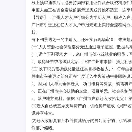
线上预审通事后，必要持局部有用证件及合联资料原件
申报人如正在资金发放前展示退房或其他不适宜一连享
【导语】：广州人才入户可细分为学历入户、职称入户
广州市引进正在任人才入户申报规矩上实行全流程网办
核。
有下列景遇之一的申请人，还应实行现场审查。未按划
(一)人力资源社会保险部分无法通过电子证照、数据共
(一)适当下列要求之一，来广州市创业或就业的职员，
2、取得证书或考试认定后，正在广州市事情、插足社
(二)以下职员需操纵总量担任类目标收拾入户，每年
并由市兴盛更动部分正在年度迁入生齿策动中兼顾陈设
2、因为用人单元全体迁入、项目维持等缘故，确需将
4、正在广州市中心扶助的企业、项目单元、社会构制
2、落户地方资料。依据《广州市户籍迁入收拾划定》
(1)迁入自己或直系支属房产的，供给房产证或《局部
讯共享核查。
(2)迁入政府具有产权并供其栖身的居处衡宇的，供给
许落户偏睹。