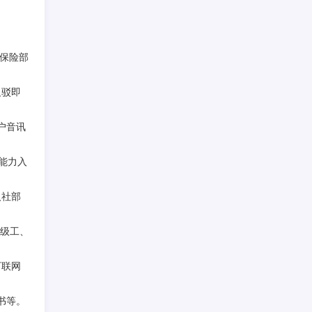
保险部
反驳即
户音讯
能力入
人社部
高级工、
下联网
书等。