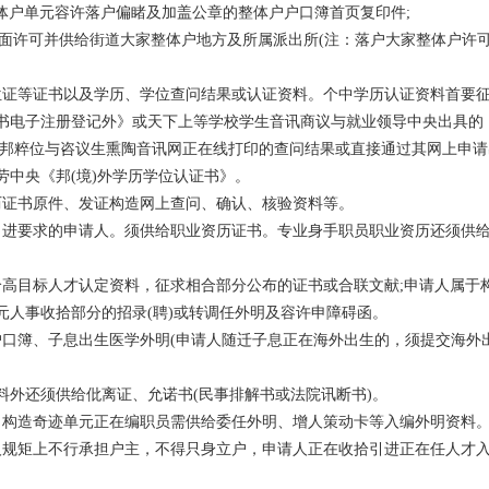
整体户单元容许落户偏睹及加盖公章的整体户户口簿首页复印件;
书面许可并供给街道大家整体户地方及所属派出所(注：落户大家整体户许
位证等证书以及学历、学位查问结果或认证资料。个中学历认证资料首要
书电子注册登记外》或天下上等学校学生音讯商议与就业领导中央出具的
中邦粹位与咨议生熏陶音讯网正在线打印的查问结果或直接通过其网上申请
劳中央《邦(境)外学历学位认证书》。
历证书原件、发证构造网上查问、确认、核验资料等。
引进要求的申请人。须供给职业资历证书。专业身手职员职业资历还须供
给高目标人才认定资料，征求相合部分公布的证书或合联文献;申请人属于
元人事收拾部分的招录(聘)或转调任外明及容许申障碍函。
户口簿、子息出生医学外明(申请人随迁子息正在海外出生的，须提交海外
料外还须供给仳离证、允诺书(民事排解书或法院讯断书)。
，构造奇迹单元正在编职员需供给委任外明、增人策动卡等入编外明资料
人规矩上不行承担户主，不得只身立户，申请人正在收拾引进正在任人才