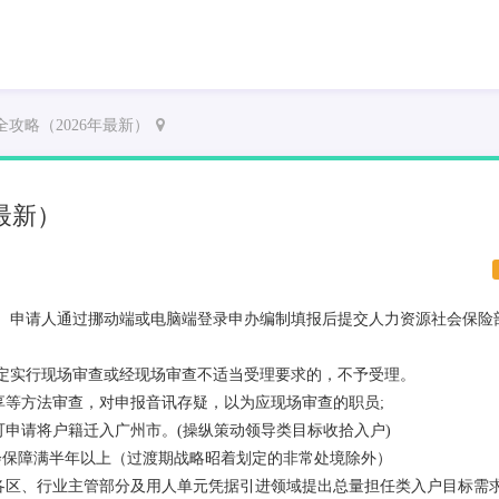
攻略（2026年最新）
最新）
。申请人通过挪动端或电脑端登录申办编制填报后提交人力资源社会保险
定实行现场审查或经现场审查不适当受理要求的，不予受理。
享等方法审查，对申报音讯存疑，以为应现场审查的职员;
可申请将户籍迁入广州市。(操纵策动领导类目标收拾入户)
会保障满半年以上（过渡期战略昭着划定的非常处境除外）
由各区、行业主管部分及用人单元凭据引进领域提出总量担任类入户目标需