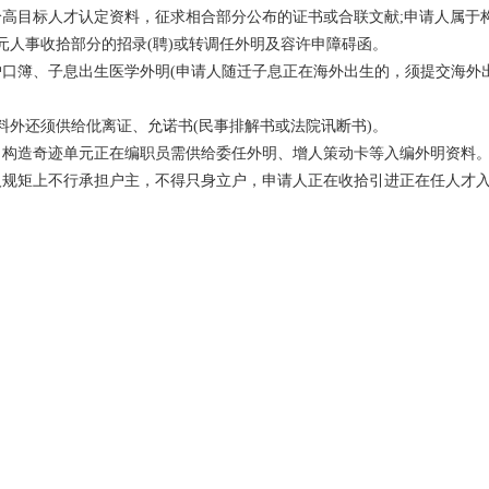
给高目标人才认定资料，征求相合部分公布的证书或合联文献;申请人属于
元人事收拾部分的招录(聘)或转调任外明及容许申障碍函。
户口簿、子息出生医学外明(申请人随迁子息正在海外出生的，须提交海外
料外还须供给仳离证、允诺书(民事排解书或法院讯断书)。
，构造奇迹单元正在编职员需供给委任外明、增人策动卡等入编外明资料
人规矩上不行承担户主，不得只身立户，申请人正在收拾引进正在任人才