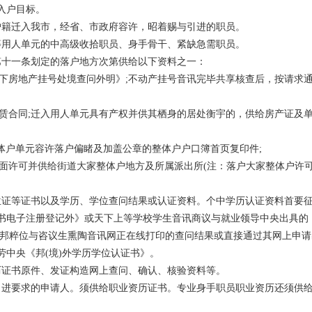
入户目标。
户籍迁入我市，经省、市政府容许，昭着赐与引进的职员。
等用人单元的中高级收拾职员、身手骨干、紧缺急需职员。
第十一条划定的落户地方次第供给以下资料之一：
名下房地产挂号处境查问外明》;不动产挂号音讯完毕共享核查后，按请求
租赁合同;迁入用人单元具有产权并供其栖身的居处衡宇的，供给房产证及
整体户单元容许落户偏睹及加盖公章的整体户户口簿首页复印件;
书面许可并供给街道大家整体户地方及所属派出所(注：落户大家整体户许
位证等证书以及学历、学位查问结果或认证资料。个中学历认证资料首要
书电子注册登记外》或天下上等学校学生音讯商议与就业领导中央出具的
中邦粹位与咨议生熏陶音讯网正在线打印的查问结果或直接通过其网上申请
劳中央《邦(境)外学历学位认证书》。
历证书原件、发证构造网上查问、确认、核验资料等。
引进要求的申请人。须供给职业资历证书。专业身手职员职业资历还须供