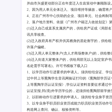
并由市兴盛更动部分正在年度迁入生齿策动中兼顾陈设
2、因为用人单元全体迁入、项目维持等缘故，确需将
4、正在广州市中心扶助的企业、项目单元、社会构制
2、落户地方资料。依据《广州市户籍迁入收拾划定》
(1)迁入自己或直系支属房产的，供给房产证或《局部
讯共享核查。
(2)迁入政府具有产权并供其栖身的居处衡宇的，供给
许落户偏睹。
(3)迁入用人单元整体户(含人才商场整体户)的，供给
(4)迁入街道大家整体户的，供给局部无以上划定室庐
名处需手写署名)。许可书模板下载入口
1、以学历动作引进要求的申请人。须供给结业证、学
过中邦上等熏陶学生音讯网验证打印的《熏陶部学历证
上等熏陶学历认证呈报》;学位认证资料首要征求通过
认证呈报;邦(境)外学历学位的，还须供给熏陶部留学效
2、以职称动作引进要求的申请人。须供给专业身手资
3、以专业身手职员职业资历或能力职员职业资历动作
构造网上查问、确认、核验资料等。