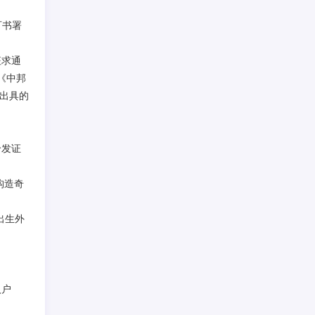
可书署
征求通
《中邦
出具的
给发证
构造奇
出生外
。
入户