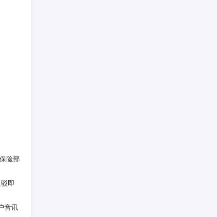
保险部
反驳即
户音讯