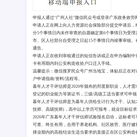
申报人通过“广州人社”微信民众号或登录广东政务效
申请人正在网上向人力资源社会保险部分提交申请后，
分5个事情日内未作审查的自愿确定第6个事情日为受理
市、区人社部分自受理之日起15个事情日内竣事审核。
通告。
申请人正在收到审核通过的短信告诉或正在申办编制中
卡有用期内到公安构造收拾户口迁入手续。
温馨提示：微信搜罗民众号广州当地宝，体贴后正在对话
户申请指南/资料/流程等。
暮年人才干评估师是2020年颁布的邦度新职业，人才
登记的职业能力等第证书，三级/高级工适当要求可申领2
暮年人才干评估师是为暮年人供给生计行为才干、认知
技师、高级技师)，高中以上学历可报考，就业目标征
2026年广东暮年人才干评估师试验报名启动，达标者可享
可查、终生有用，合用于养老机构、社区效劳、医疗健
择业期内的高校结业生适当要求的直接正在区公安构造