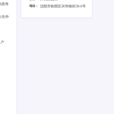
构造奇
地址：
沈阳市铁西区兴华南街58-6号
出生外
。
入户