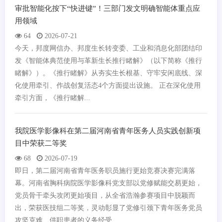
审批智能化按下“快进键”！三部门发文明确智能体重点应
用领域
64
2026-07-21
今天，邦度网信办、邦度生长转变委、工业和消息化部团结印
发《智能体典范使用与革新生长推行睹解》（以下简称《推行
睹解》）。《推行睹解》从夯实生长根基、守牢安闲底线、深
化使用牵引、作战创复活态4个方面提出设施。 正在深化使用
牵引方面，《推行睹解...
我院医学影像科在第二届河南省青年医务人员实践创新项
目中荣获二等奖
68
2026-07-19
即日，第二届河南省青年医务职员施行更始竞赛决赛完满落
幕。河南省胸科病院医学影像科党支部以党修赋能交易更始，
党员骨干牵头攻闭更始项目，从全省浩瀚参赛项目中脱颖而
出，荣获医技组二等奖，灵动彰显了党修引颈下青年医务党员
攻坚克难、供职患者的义务经受...